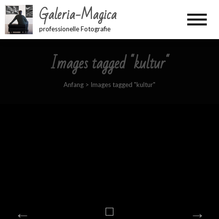
Galeria-Magica
professionelle Fotografie
Images tagged "kultur"
Anfang
>
Images tagged "kultur"