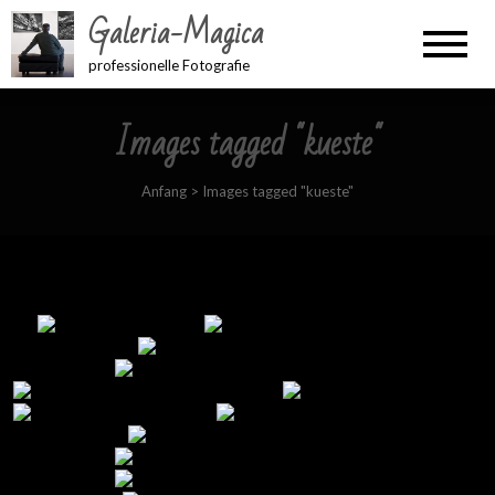
Galeria-Magica
professionelle Fotografie
Images tagged "kueste"
Anfang
>
Images tagged "kueste"